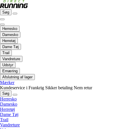
Søg
Herresko
Damesko
Herretøj
Dame Tøj
Trail
Vandreture
Udstyr
Ernæring
Afslutning af lager
Mærker
Kundeservice i Frankrig
Sikker betaling
Nem retur
Søg
Herresko
Damesko
Herretøj
Dame Tøj
Trail
Vandreture