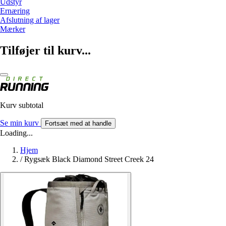
Udstyr
Ernæring
Afslutning af lager
Mærker
Tilføjer til kurv...
Kurv subtotal
Se min kurv
Fortsæt med at handle
Loading...
Hjem
/
Rygsæk Black Diamond Street Creek 24