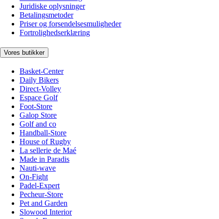
Juridiske oplysninger
Betalingsmetoder
Priser og forsendelsesmuligheder
Fortrolighedserklæring
Vores butikker
Basket-Center
Daily Bikers
Direct-Volley
Espace Golf
Foot-Store
Galop Store
Golf and co
Handball-Store
House of Rugby
La sellerie de Maé
Made in Paradis
Nauti-wave
On-Fight
Padel-Expert
Pecheur-Store
Pet and Garden
Slowood Interior