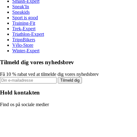
Smash-Expert
Sneak'In
Sneakids
Sport is good
Training-Fit
Trek-Expert
Triathlon-Expert
TripnBikers
Vélo-Store
Winter-Expert
Tilmeld dig vores nyhedsbrev
Få 10 % rabat ved at tilmelde dig vores nyhedsbrev
Tilmeld dig
Hold kontakten
Find os på sociale medier