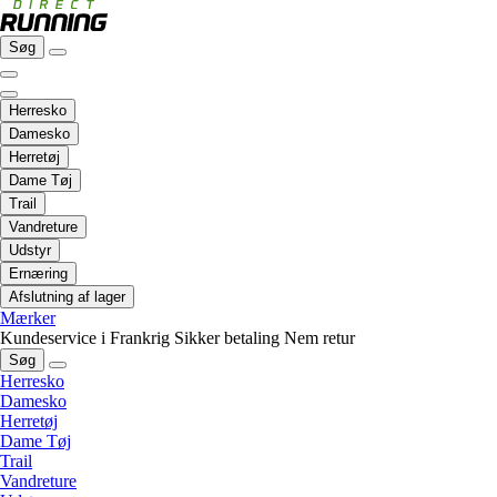
Søg
Herresko
Damesko
Herretøj
Dame Tøj
Trail
Vandreture
Udstyr
Ernæring
Afslutning af lager
Mærker
Kundeservice i Frankrig
Sikker betaling
Nem retur
Søg
Herresko
Damesko
Herretøj
Dame Tøj
Trail
Vandreture