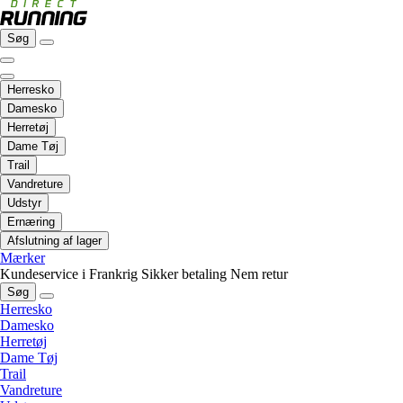
Søg
Herresko
Damesko
Herretøj
Dame Tøj
Trail
Vandreture
Udstyr
Ernæring
Afslutning af lager
Mærker
Kundeservice i Frankrig
Sikker betaling
Nem retur
Søg
Herresko
Damesko
Herretøj
Dame Tøj
Trail
Vandreture