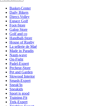
Basket-Center
Daily Bikers
Direct-Volley
Espace Golf
Foot-Store
Galop Store
Golf and co
Handball-Store
House of Rugby
La sellerie de Maé
Made in Paradis
Nauti-wave
On-Fight
Padel-Expert
Pecheur-Store
Pet and Garden
Slowood Interior
Smash-Expert
Sneak'In
Sneakids
Sport is good
Training-Fit
Trek-Expert