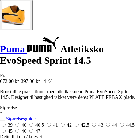
Puma
Atletiksko
EvoSpeed Sprint 14.5
Fra
672,00 kr.
397,00 kr.
-41%
Boost dine præstationer med atletik skoene Puma EvoSpeed Sprint
14.5. Designet til hastighed takket være deres PLATE PEBAX plade.
Størrelse
*
Størrelsesguide
39
40
40,5
41
42
42,5
43
44
44,5
45
46
47
Dette felt er påkrævet