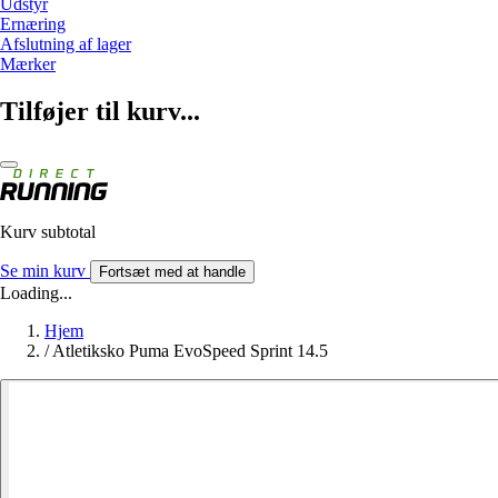
Udstyr
Ernæring
Afslutning af lager
Mærker
Tilføjer til kurv...
Kurv subtotal
Se min kurv
Fortsæt med at handle
Loading...
Hjem
/
Atletiksko Puma EvoSpeed Sprint 14.5