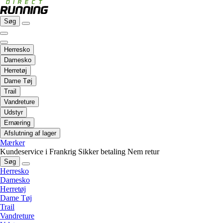
Søg
Herresko
Damesko
Herretøj
Dame Tøj
Trail
Vandreture
Udstyr
Ernæring
Afslutning af lager
Mærker
Kundeservice i Frankrig
Sikker betaling
Nem retur
Søg
Herresko
Damesko
Herretøj
Dame Tøj
Trail
Vandreture