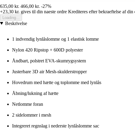
635,00 kr.
466,00 kr.
-27%
+23,30 kr.
gives til din naeste ordre
Krediteres efter bekraeftelse af din
Loading...
Beskrivelse
1 indvendig lynlåslomme og 1 elastisk lomme
Nylon 420 Ripstop + 600D polyester
Åndbart, polstret EVA-skumrygsystem
Justerbare 3D air Mesh-skulderstropper
Hovedrum med hætte og toplomme med lynlås
Åbning/lukning af hætte
Netlomme foran
2 sidelommer i mesh
Integreret regnslag i nederste lynlåslomme sac