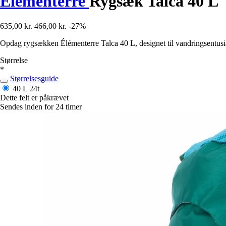
Élémenterre
Rygsæk Talca 40 L
635,00 kr.
466,00 kr.
-27%
Opdag rygsækken Élémenterre Talca 40 L, designet til vandringsentusia
Størrelse
*
Størrelsesguide
40 L
24t
Dette felt er påkrævet
Sendes inden for 24 timer