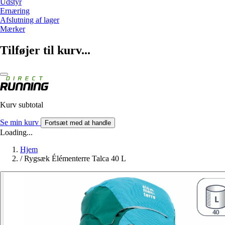
Udstyr
Ernæring
Afslutning af lager
Mærker
Tilføjer til kurv...
Kurv subtotal
Se min kurv
Fortsæt med at handle
Loading...
Hjem
/
Rygsæk Élémenterre Talca 40 L