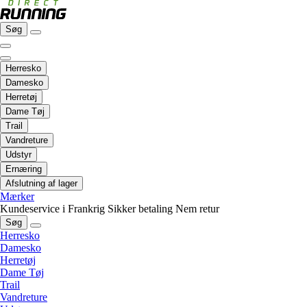
Søg
Herresko
Damesko
Herretøj
Dame Tøj
Trail
Vandreture
Udstyr
Ernæring
Afslutning af lager
Mærker
Kundeservice i Frankrig
Sikker betaling
Nem retur
Søg
Herresko
Damesko
Herretøj
Dame Tøj
Trail
Vandreture