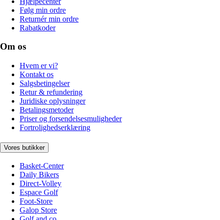
Hjælpecenter
Følg min ordre
Returnér min ordre
Rabatkoder
Om os
Hvem er vi?
Kontakt os
Salgsbetingelser
Retur & refundering
Juridiske oplysninger
Betalingsmetoder
Priser og forsendelsesmuligheder
Fortrolighedserklæring
Vores butikker
Basket-Center
Daily Bikers
Direct-Volley
Espace Golf
Foot-Store
Galop Store
Golf and co