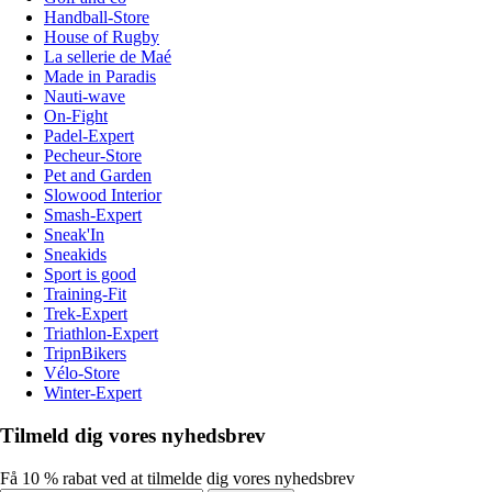
Handball-Store
House of Rugby
La sellerie de Maé
Made in Paradis
Nauti-wave
On-Fight
Padel-Expert
Pecheur-Store
Pet and Garden
Slowood Interior
Smash-Expert
Sneak'In
Sneakids
Sport is good
Training-Fit
Trek-Expert
Triathlon-Expert
TripnBikers
Vélo-Store
Winter-Expert
Tilmeld dig vores nyhedsbrev
Få 10 % rabat ved at tilmelde dig vores nyhedsbrev