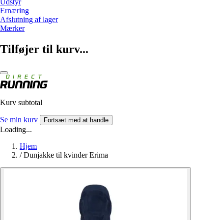
Udstyr
Ernæring
Afslutning af lager
Mærker
Tilføjer til kurv...
Kurv subtotal
Se min kurv
Fortsæt med at handle
Loading...
Hjem
/
Dunjakke til kvinder Erima