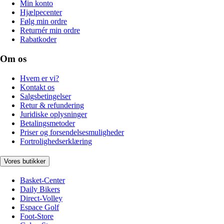
Min konto
Hjælpecenter
Følg min ordre
Returnér min ordre
Rabatkoder
Om os
Hvem er vi?
Kontakt os
Salgsbetingelser
Retur & refundering
Juridiske oplysninger
Betalingsmetoder
Priser og forsendelsesmuligheder
Fortrolighedserklæring
Vores butikker
Basket-Center
Daily Bikers
Direct-Volley
Espace Golf
Foot-Store