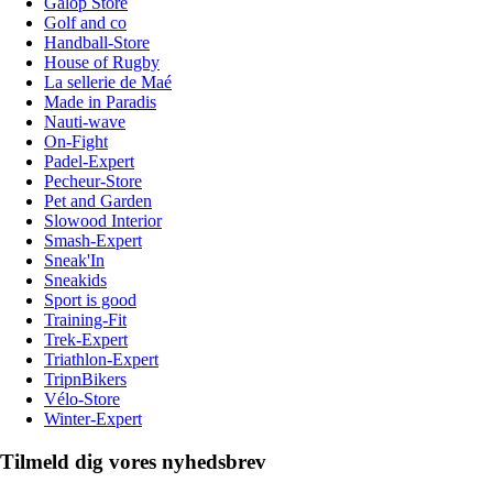
Galop Store
Golf and co
Handball-Store
House of Rugby
La sellerie de Maé
Made in Paradis
Nauti-wave
On-Fight
Padel-Expert
Pecheur-Store
Pet and Garden
Slowood Interior
Smash-Expert
Sneak'In
Sneakids
Sport is good
Training-Fit
Trek-Expert
Triathlon-Expert
TripnBikers
Vélo-Store
Winter-Expert
Tilmeld dig vores nyhedsbrev