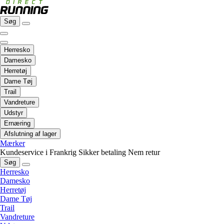
Søg
Herresko
Damesko
Herretøj
Dame Tøj
Trail
Vandreture
Udstyr
Ernæring
Afslutning af lager
Mærker
Kundeservice i Frankrig
Sikker betaling
Nem retur
Søg
Herresko
Damesko
Herretøj
Dame Tøj
Trail
Vandreture