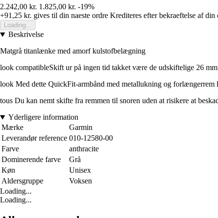
2.242,00 kr.
1.825,00 kr.
-19%
+91,25 kr.
gives til din naeste ordre
Krediteres efter bekraeftelse af din
Loading...
Beskrivelse
Matgrå titanlænke med amorf kulstofbelægning
look compatibleSkift ur på ingen tid takket være de udskiftelige 26 mm b
look Med dette QuickFit-armbånd med metallukning og forlængerrem kan du
tous Du kan nemt skifte fra remmen til snoren uden at risikere at besk
Yderligere information
Mærke
Garmin
Leverandør reference
010-12580-00
Farve
anthracite
Dominerende farve
Grå
Køn
Unisex
Aldersgruppe
Voksen
Loading...
Loading...