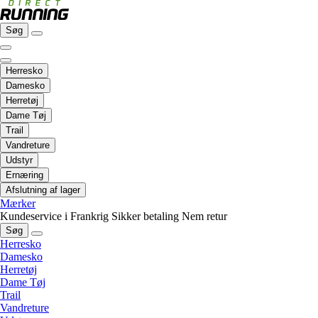
Søg
Herresko
Damesko
Herretøj
Dame Tøj
Trail
Vandreture
Udstyr
Ernæring
Afslutning af lager
Mærker
Kundeservice i Frankrig
Sikker betaling
Nem retur
Søg
Herresko
Damesko
Herretøj
Dame Tøj
Trail
Vandreture