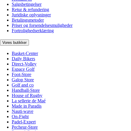
Salgsbetingelser
Retur & refundering
Juridiske oplysninger
Betalingsmetoder
Priser og forsendelsesmuligheder
Fortrolighedserklæring
Vores butikker
Basket-Center
Daily Bikers
Direct-Volley
Espace Golf
Foot-Store
Galop Store
Golf and co
Handball-Store
House of Rugby
La sellerie de Maé
Made in Paradis
Nauti-wave
On-Fight
Padel-Expert
Pecheur-Store