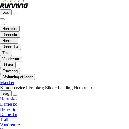
Søg
Herresko
Damesko
Herretøj
Dame Tøj
Trail
Vandreture
Udstyr
Ernæring
Afslutning af lager
Mærker
Kundeservice i Frankrig
Sikker betaling
Nem retur
Søg
Herresko
Damesko
Herretøj
Dame Tøj
Trail
Vandreture