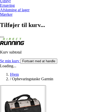
Udstyr
Ernæring
Afslutning af lager
Mærker
Tilføjer til kurv...
Kurv subtotal
Se min kurv
Fortsæt med at handle
Loading...
Hjem
/
Opbevaringstaske Garmin