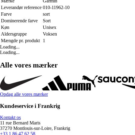
Mærke
Garmin
Leverandør reference
010-11962-10
Farve
sort
Dominerende farve
Sort
Køn
Unisex
Aldersgruppe
Voksen
Mængde pr. produkt
1
Loading...
Loading...
Alle vores mærker
Opdag alle vores mærker
Kundeservice i Frankrig
Kontakt os
11 rue Bernard Maris
37270 Montlouis-sur-Loire, Frankrig
+33 1 86 47 62 58