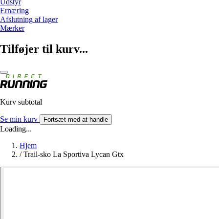
Udstyr
Ernæring
Afslutning af lager
Mærker
Tilføjer til kurv...
Kurv subtotal
Se min kurv
Fortsæt med at handle
Loading...
Hjem
/
Trail-sko La Sportiva Lycan Gtx