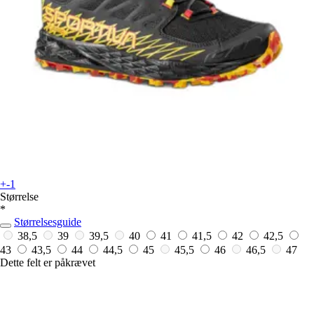
+-1
Størrelse
*
Størrelsesguide
38,5
39
39,5
40
41
41,5
42
42,5
43
43,5
44
44,5
45
45,5
46
46,5
47
Dette felt er påkrævet