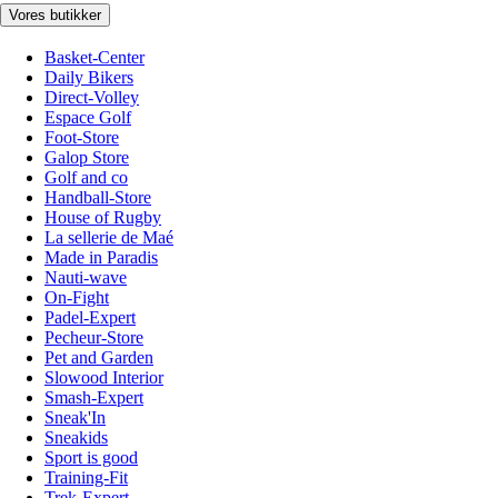
Vores butikker
Basket-Center
Daily Bikers
Direct-Volley
Espace Golf
Foot-Store
Galop Store
Golf and co
Handball-Store
House of Rugby
La sellerie de Maé
Made in Paradis
Nauti-wave
On-Fight
Padel-Expert
Pecheur-Store
Pet and Garden
Slowood Interior
Smash-Expert
Sneak'In
Sneakids
Sport is good
Training-Fit
Trek-Expert