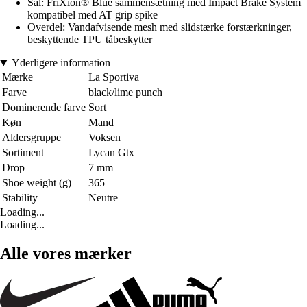
Sål: FriXion® Blue sammensætning med Impact Brake System
kompatibel med AT grip spike
Overdel: Vandafvisende mesh med slidstærke forstærkninger,
beskyttende TPU tåbeskytter
Yderligere information
Mærke
La Sportiva
Farve
black/lime punch
Dominerende farve
Sort
Køn
Mand
Aldersgruppe
Voksen
Sortiment
Lycan Gtx
Drop
7 mm
Shoe weight (g)
365
Stability
Neutre
Loading...
Loading...
Alle vores mærker