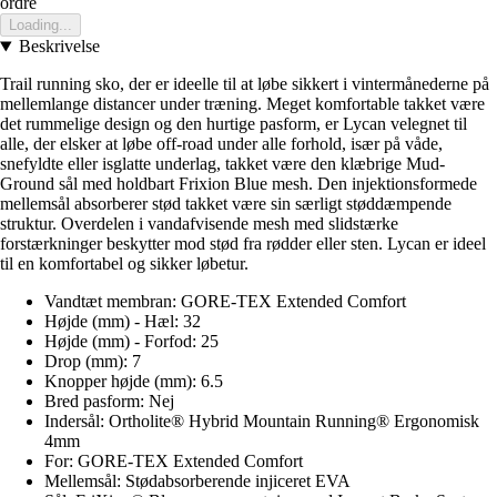
ordre
Loading...
Beskrivelse
Trail running sko, der er ideelle til at løbe sikkert i vintermånederne på
mellemlange distancer under træning. Meget komfortable takket være
det rummelige design og den hurtige pasform, er Lycan velegnet til
alle, der elsker at løbe off-road under alle forhold, især på våde,
snefyldte eller isglatte underlag, takket være den klæbrige Mud-
Ground sål med holdbart Frixion Blue mesh. Den injektionsformede
mellemsål absorberer stød takket være sin særligt støddæmpende
struktur. Overdelen i vandafvisende mesh med slidstærke
forstærkninger beskytter mod stød fra rødder eller sten. Lycan er ideel
til en komfortabel og sikker løbetur.
Vandtæt membran: GORE-TEX Extended Comfort
Højde (mm) - Hæl: 32
Højde (mm) - Forfod: 25
Drop (mm): 7
Knopper højde (mm): 6.5
Bred pasform: Nej
Indersål: Ortholite® Hybrid Mountain Running® Ergonomisk
4mm
For: GORE-TEX Extended Comfort
Mellemsål: Stødabsorberende injiceret EVA