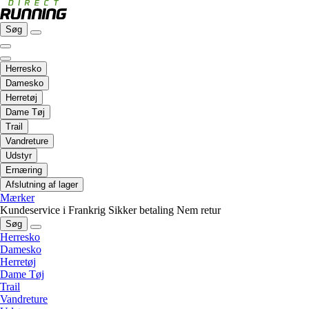
Søg
Herresko
Damesko
Herretøj
Dame Tøj
Trail
Vandreture
Udstyr
Ernæring
Afslutning af lager
Mærker
Kundeservice i Frankrig
Sikker betaling
Nem retur
Søg
Herresko
Damesko
Herretøj
Dame Tøj
Trail
Vandreture