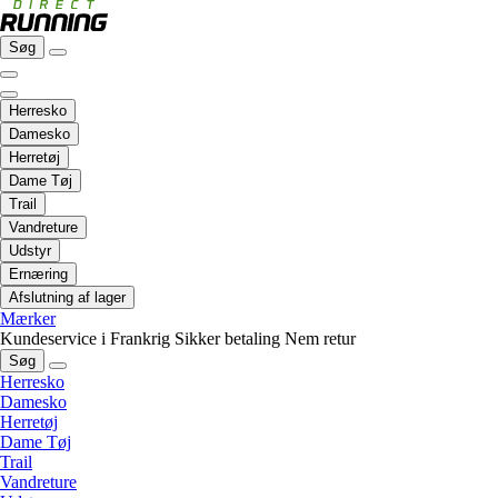
Søg
Herresko
Damesko
Herretøj
Dame Tøj
Trail
Vandreture
Udstyr
Ernæring
Afslutning af lager
Mærker
Kundeservice i Frankrig
Sikker betaling
Nem retur
Søg
Herresko
Damesko
Herretøj
Dame Tøj
Trail
Vandreture