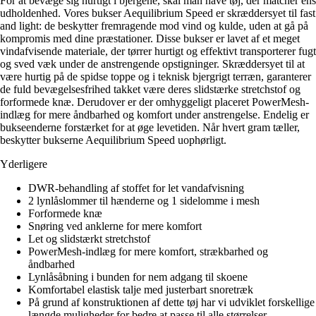
For at bevæge sig hurtigt i bjergene, skal man have tøj, der matcher ens
udholdenhed. Vores bukser Aequilibrium Speed er skræddersyet til fast
and light: de beskytter fremragende mod vind og kulde, uden at gå på
kompromis med dine præstationer. Disse bukser er lavet af et meget
vindafvisende materiale, der tørrer hurtigt og effektivt transporterer fugt
og sved væk under de anstrengende opstigninger. Skræddersyet til at
være hurtig på de spidse toppe og i teknisk bjergrigt terræn, garanterer
de fuld bevægelsesfrihed takket være deres slidstærke stretchstof og
forformede knæ. Derudover er der omhyggeligt placeret PowerMesh-
indlæg for mere åndbarhed og komfort under anstrengelse. Endelig er
bukseenderne forstærket for at øge levetiden. Når hvert gram tæller,
beskytter bukserne Aequilibrium Speed uophørligt.
Yderligere
DWR-behandling af stoffet for let vandafvisning
2 lynlåslommer til hænderne og 1 sidelomme i mesh
Forformede knæ
Snøring ved anklerne for mere komfort
Let og slidstærkt stretchstof
PowerMesh-indlæg for mere komfort, strækbarhed og
åndbarhed
Lynlåsåbning i bunden for nem adgang til skoene
Komfortabel elastisk talje med justerbart snoretræk
På grund af konstruktionen af dette tøj har vi udviklet forskellige
længde muligheder for bedre at passe til alle størrelser.