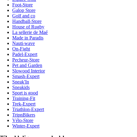
Foot-Store
Galop Store
Golf and co
Handball-Store
House of Rugby
La sellerie de Maé
Made in Paradis
Nauti-wave
On-Fight
Padel-Expert
Pecheur-Store
Pet and Garden
Slowood Interior
Smash-Expert
Sneak'In
Sneakids
Sport is good
Training-Fit
Trek-Expert
Triathlon-Expert
TripnBikers
Vélo-Store
Winter-Expert