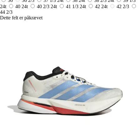
36
36 2/3
37 1/3
24t
38
24t
38 2/3
24t
39 1/3
24t
40
24t
40 2/3
24t
41 1/3
24t
42
24t
42 2/3
44 2/3
Dette felt er påkrævet