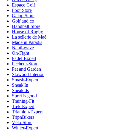
Espace Golf
Foot-Store
Galop Store
Golf and co
Handball-Store
House of Rugby
La sellerie de Maé
Made in Paradis
Nauti-wave
On-Fight
Padel-Expert
Pecheur-Store
Pet and Garden
Slowood Interior
Smash-Expert
Sneak'In
Sneakids
Sport is good
Training-Fit
Trek-Expert
Triathlon-Expert
TripnBikers
Vélo-Store
Winter-Expert