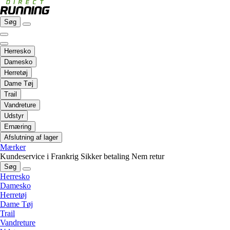
Søg
Herresko
Damesko
Herretøj
Dame Tøj
Trail
Vandreture
Udstyr
Ernæring
Afslutning af lager
Mærker
Kundeservice i Frankrig
Sikker betaling
Nem retur
Søg
Herresko
Damesko
Herretøj
Dame Tøj
Trail
Vandreture