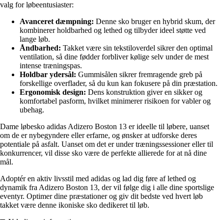
valg for løbeentusiaster:
Avanceret dæmpning:
Denne sko bruger en hybrid skum, der
kombinerer holdbarhed og lethed og tilbyder ideel støtte ved
lange løb.
Åndbarhed:
Takket være sin tekstiloverdel sikrer den optimal
ventilation, så dine fødder forbliver kølige selv under de mest
intense træningspas.
Holdbar ydersål:
Gummisålen sikrer fremragende greb på
forskellige overflader, så du kun kan fokusere på din præstation.
Ergonomisk design:
Dens konstruktion giver en sikker og
komfortabel pasform, hvilket minimerer risikoen for vabler og
ubehag.
Dame løbesko adidas Adizero Boston 13 er ideelle til løbere, uanset
om de er nybegyndere eller erfarne, og ønsker at udforske deres
potentiale på asfalt. Uanset om det er under træningssessioner eller til
konkurrencer, vil disse sko være de perfekte allierede for at nå dine
mål.
Adoptér en aktiv livsstil med adidas og lad dig føre af lethed og
dynamik fra Adizero Boston 13, der vil følge dig i alle dine sportslige
eventyr. Optimer dine præstationer og giv dit bedste ved hvert løb
takket være denne ikoniske sko dedikeret til løb.