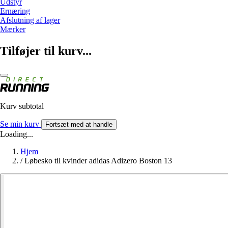
Udstyr
Ernæring
Afslutning af lager
Mærker
Tilføjer til kurv...
Kurv subtotal
Se min kurv
Fortsæt med at handle
Loading...
Hjem
/
Løbesko til kvinder adidas Adizero Boston 13