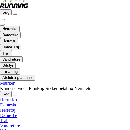
Søg
Herresko
Damesko
Herretøj
Dame Tøj
Trail
Vandreture
Udstyr
Ernæring
Afslutning af lager
Mærker
Kundeservice i Frankrig
Sikker betaling
Nem retur
Søg
Herresko
Damesko
Herretøj
Dame Tøj
Trail
Vandreture