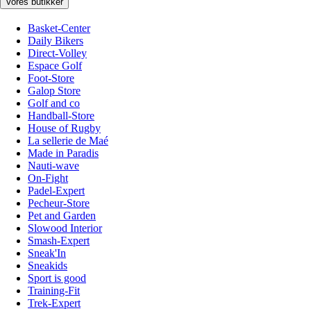
Vores butikker
Basket-Center
Daily Bikers
Direct-Volley
Espace Golf
Foot-Store
Galop Store
Golf and co
Handball-Store
House of Rugby
La sellerie de Maé
Made in Paradis
Nauti-wave
On-Fight
Padel-Expert
Pecheur-Store
Pet and Garden
Slowood Interior
Smash-Expert
Sneak'In
Sneakids
Sport is good
Training-Fit
Trek-Expert