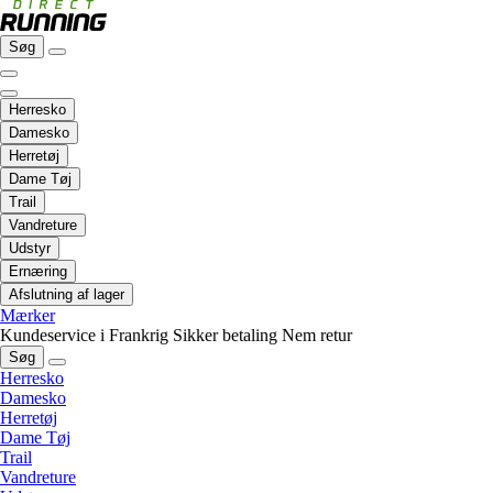
Søg
Herresko
Damesko
Herretøj
Dame Tøj
Trail
Vandreture
Udstyr
Ernæring
Afslutning af lager
Mærker
Kundeservice i Frankrig
Sikker betaling
Nem retur
Søg
Herresko
Damesko
Herretøj
Dame Tøj
Trail
Vandreture