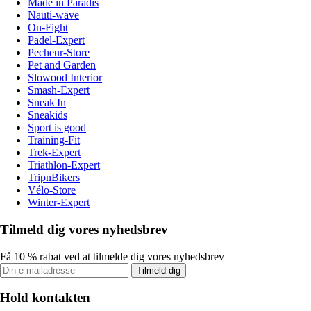
Made in Paradis
Nauti-wave
On-Fight
Padel-Expert
Pecheur-Store
Pet and Garden
Slowood Interior
Smash-Expert
Sneak'In
Sneakids
Sport is good
Training-Fit
Trek-Expert
Triathlon-Expert
TripnBikers
Vélo-Store
Winter-Expert
Tilmeld dig vores nyhedsbrev
Få 10 % rabat ved at tilmelde dig vores nyhedsbrev
Tilmeld dig
Hold kontakten