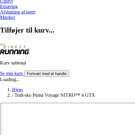
Udstyr
Ernæring
Afslutning af lager
Mærker
Tilføjer til kurv...
Kurv subtotal
Se min kurv
Fortsæt med at handle
Loading...
Hjem
/
Trail-sko Puma Voyage NITRO™ 4 GTX