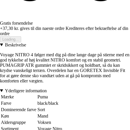
Gratis forsendelse
+37,30 kr.
gives til din naeste ordre
Krediteres efter bekraeftelse af din
ordre
Loading...
Beskrivelse
Voyage NITRO 4 følger med dig på dine lange dage på stierne med en
god tykkelse af høj kvalitet NITRO komfort og en stabil geometri.
PUMAGRIP ATR gummiet er skridsikkert og holdbart, så du kan
krydse vanskeligt terræn. Overdelen har en GORETEX Invisible Fit
for at gøre denne sko vandtæt uden at gå på kompromis med
komforten eller vægten.
Yderligere information
Mærke
Puma
Farve
black/black
Dominerende farve
Sort
Køn
Mand
Aldersgruppe
Voksen
Sortiment
Voyage Nitro